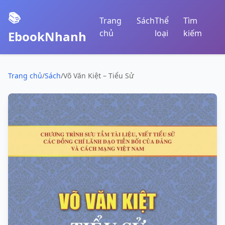
📚
Trang
Sách
Thể
Tìm
chủ
loại
kiếm
EbookNhanh
Trang chủ
/
Sách
/
Võ Văn Kiệt – Tiểu Sử