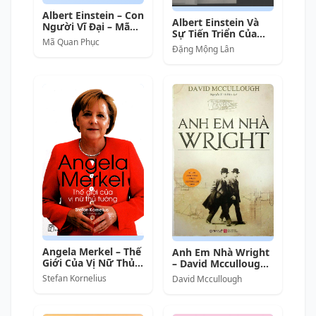
Albert Einstein – Con
Albert Einstein Và
Người Vĩ Đại – Mã
Sự Tiến Triển Của
Quan Phục full prc
Mã Quan Phục
Vật Lý Học Hiện Đại
pdf epub azw3
Đặng Mộng Lân
[Danh nhân]
Angela Merkel – Thế
Anh Em Nhà Wright
Giới Của Vị Nữ Thủ
– David Mccullough
Tướng
& Nguyễn Đình Hào
Stefan Kornelius
David Mccullough
(dịch) full mobi pdf
epub azw3 [Tiểu Sử]