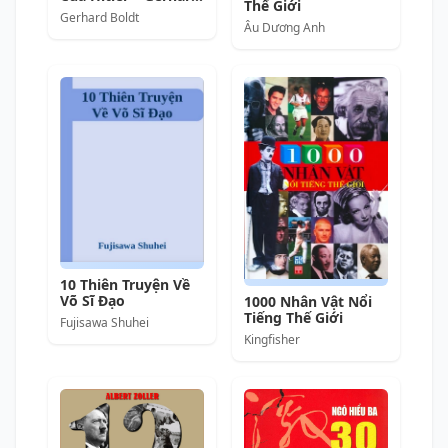
Thế Giới
Boldt full mobi pdf
Gerhard Boldt
epub azw3 [Lịch Sử]
Âu Dương Anh
10 Thiên Truyện Về
Võ Sĩ Đạo
1000 Nhân Vật Nổi
Tiếng Thế Giới
Fujisawa Shuhei
Kingfisher