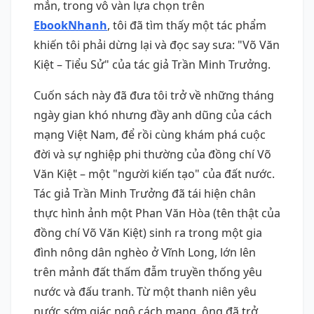
mắn, trong vô vàn lựa chọn trên
EbookNhanh
, tôi đã tìm thấy một tác phẩm
khiến tôi phải dừng lại và đọc say sưa: "Võ Văn
Kiệt – Tiểu Sử" của tác giả Trần Minh Trưởng.
Cuốn sách này đã đưa tôi trở về những tháng
ngày gian khó nhưng đầy anh dũng của cách
mạng Việt Nam, để rồi cùng khám phá cuộc
đời và sự nghiệp phi thường của đồng chí Võ
Văn Kiệt – một "người kiến tạo" của đất nước.
Tác giả Trần Minh Trưởng đã tái hiện chân
thực hình ảnh một Phan Văn Hòa (tên thật của
đồng chí Võ Văn Kiệt) sinh ra trong một gia
đình nông dân nghèo ở Vĩnh Long, lớn lên
trên mảnh đất thấm đẫm truyền thống yêu
nước và đấu tranh. Từ một thanh niên yêu
nước sớm giác ngộ cách mạng, ông đã trở