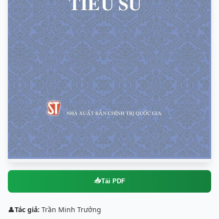
📥
Tải PDF
👤
Tác giả:
Trần Minh Trưởng