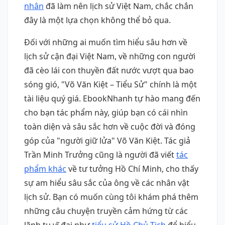
nhân
đã làm nên lịch sử Việt Nam, chắc chắn
đây là một lựa chọn không thể bỏ qua.
Đối với những ai muốn tìm hiểu sâu hơn về
lịch sử cận đại Việt Nam, về những con người
đã cèo lái con thuyền đất nước vượt qua bao
sóng gió, "Võ Văn Kiệt – Tiểu Sử" chính là một
tài liệu quý giá. EbookNhanh tự hào mang đến
cho bạn tác phẩm này, giúp bạn có cái nhìn
toàn diện và sâu sắc hơn về cuộc đời và đóng
góp của "người giữ lửa" Võ Văn Kiệt. Tác giả
Trần Minh Trưởng cũng là người đã viết
tác
phẩm khác
về tư tưởng Hồ Chí Minh, cho thấy
sự am hiểu sâu sắc của ông về các nhân vật
lịch sử. Bạn có muốn cùng tôi khám phá thêm
những câu chuyện truyền cảm hứng từ các
lãnh tụ vĩ đại như
tiểu sử Hồ Chủ Tịch
để hiểu