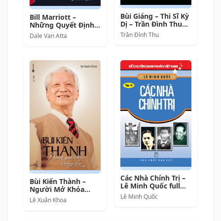
Bùi Giáng – Thi Sĩ Kỳ
Bill Marriott –
Dị – Trần Đình Thu
Những Quyết Định
full mobi pdf epub
Lịch Sử Làm Nên Đế
Trần Đình Thu
Dale Van Atta
azw3 [Người Nổi
Chế Khách Sạn
Tiếng]
Thành Công Nhất
Thế Giới
Các Nhà Chính Trị –
Bùi Kiến Thành –
Lê Minh Quốc full
Người Mở Khóa
prc pdf epub azw3
Lê Minh Quốc
Lãng Du – Lê Xuân
Lê Xuân Khoa
[Lịch sử]
Khoa full prc pdf
epub azw3 [Tiểu Sử]