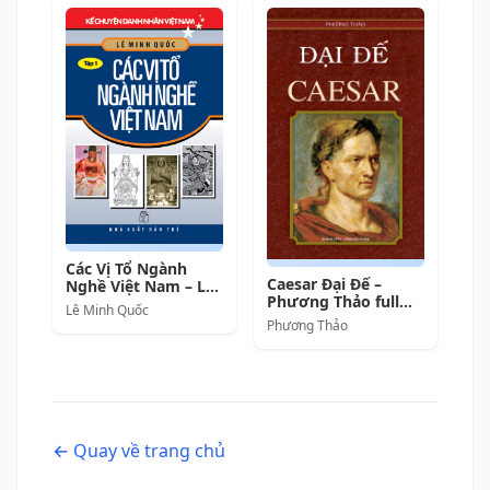
Các Vị Tổ Ngành
Caesar Đại Đế –
Nghề Việt Nam – Lê
Phương Thảo full
Minh Quốc full prc
Lê Minh Quốc
prc pdf epub azw3
pdf epub azw3 [Lịch
Phương Thảo
[Danh nhân]
sử]
← Quay về trang chủ