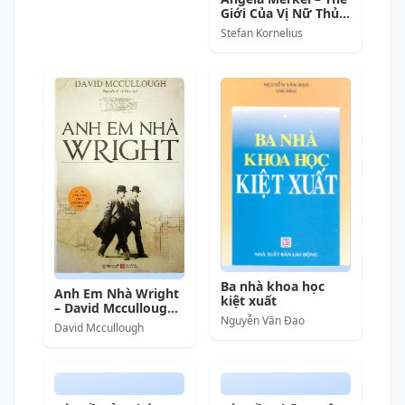
Giới Của Vị Nữ Thủ
Tướng
Stefan Kornelius
Ba nhà khoa học
Anh Em Nhà Wright
kiệt xuất
– David Mccullough
Nguyễn Văn Đạo
& Nguyễn Đình Hào
David Mccullough
(dịch) full mobi pdf
epub azw3 [Tiểu Sử]