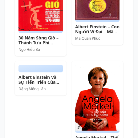
Albert Einstein – Con
Người Vĩ Đại – Mã
Quan Phục full prc
30 Năm Sóng Gió –
Mã Quan Phục
pdf epub azw3
Thành Tựu Phi
[Danh nhân]
Thường Và Số Phận
Ngô Hiểu Ba
Bi Kịch Của Tầng Lớp
Doanh Nhân Trung
Quốc Trong Cải Cách
Kinh Tế 1978-2008 –
Ngô Hiểu Ba full
mobi pdf epub azw3
Albert Einstein Và
[Doanh Nhân]
Sự Tiến Triển Của
Vật Lý Học Hiện Đại
Đặng Mộng Lân
Angela Merkel – Thế