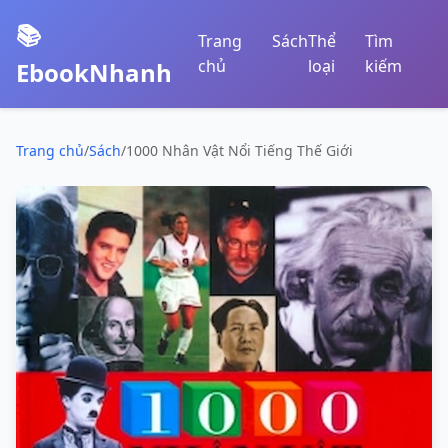
📚
Trang
Sách
Thể
Tìm
chủ
loại
kiếm
EbookNhanh
Trang chủ
/
Sách
/
1000 Nhân Vật Nổi Tiếng Thế Giới