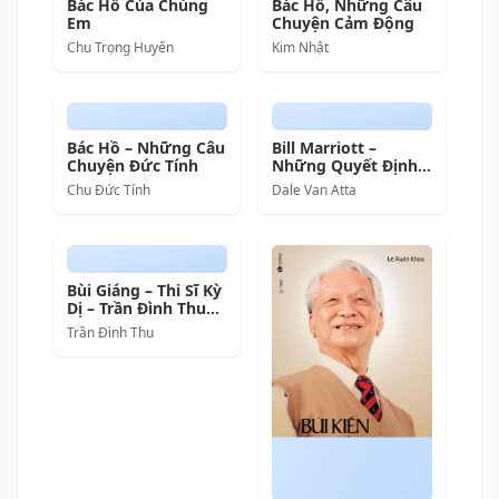
Bác Hồ Của Chúng
Bác Hồ, Những Câu
Em
Chuyện Cảm Động
Chu Trọng Huyến
Kim Nhật
Bác Hồ – Những Câu
Bill Marriott –
Chuyện Đức Tính
Những Quyết Định
Lịch Sử Làm Nên Đế
Chu Đức Tính
Dale Van Atta
Chế Khách Sạn
Thành Công Nhất
Thế Giới
Bùi Giáng – Thi Sĩ Kỳ
Dị – Trần Đình Thu
full mobi pdf epub
Trần Đình Thu
azw3 [Người Nổi
Tiếng]