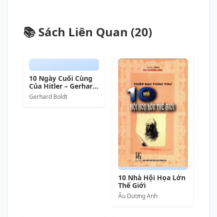
📚 Sách Liên Quan (20)
10 Ngày Cuối Cùng
Của Hitler – Gerhard
Boldt full mobi pdf
Gerhard Boldt
epub azw3 [Lịch Sử]
10 Nhà Hội Họa Lớn
Thế Giới
Âu Dương Anh