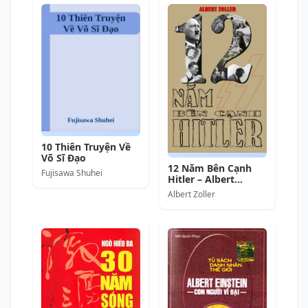
10 Thiên Truyện Về
Võ Sĩ Đạo
12 Năm Bên Cạnh
Fujisawa Shuhei
Hitler – Albert
Zollerm full prc pdf
Albert Zoller
epub azw3 [Danh
Nhân]