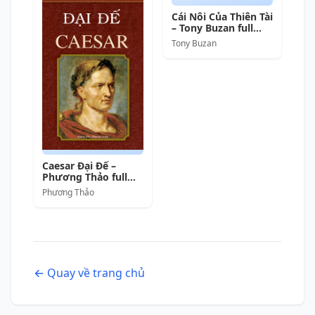
Cái Nôi Của Thiên Tài
– Tony Buzan full
mobi pdf epub azw3
Tony Buzan
[Tư Duy]
Caesar Đại Đế –
Phương Thảo full
prc pdf epub azw3
Phương Thảo
[Danh nhân]
← Quay về trang chủ