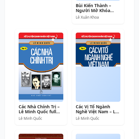
Bùi Kiến Thành –
Người Mở Khóa
Lãng Du – Lê Xuân
Lê Xuân Khoa
Khoa full prc pdf
epub azw3 [Tiểu Sử]
Các Nhà Chính Trị –
Các Vị Tổ Ngành
Lê Minh Quốc full
Nghề Việt Nam – Lê
prc pdf epub azw3
Minh Quốc full prc
Lê Minh Quốc
Lê Minh Quốc
[Lịch sử]
pdf epub azw3 [Lịch
sử]