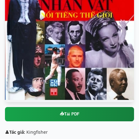
📥
Tải PDF
👤
Tác giả:
Kingfisher