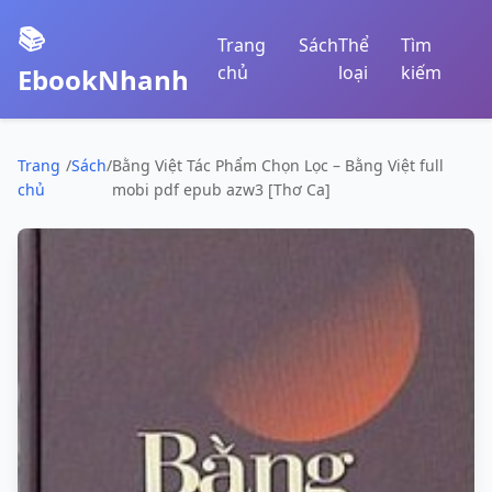
📚
Trang
Sách
Thể
Tìm
chủ
loại
kiếm
EbookNhanh
Trang
/
Sách
/
Bằng Việt Tác Phẩm Chọn Lọc – Bằng Việt full
chủ
mobi pdf epub azw3 [Thơ Ca]