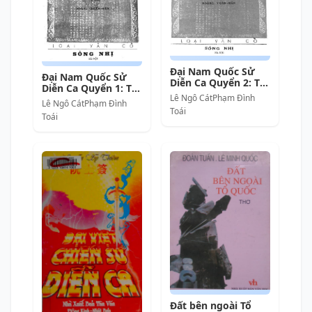
Đại Nam Quốc Sử
Đại Nam Quốc Sử
Diễn Ca Quyển 2: Từ
Diễn Ca Quyển 1: Từ
Lý đến Nguyễn Tây-
Lê Ngô CátPhạm Đình
Hồng-Bàng đến
Lê Ngô CátPhạm Đình
sơn – Lê Ngô Cát &
Tiền-Lê – Lê Ngô Cát
Toái
Phạm Đình Toái full
Toái
& Phạm Đình Toái
mobi pdf epub azw3
full mobi pdf epub
[Thơ Ca]
azw3 [Thơ Ca]
Đất bên ngoài Tổ