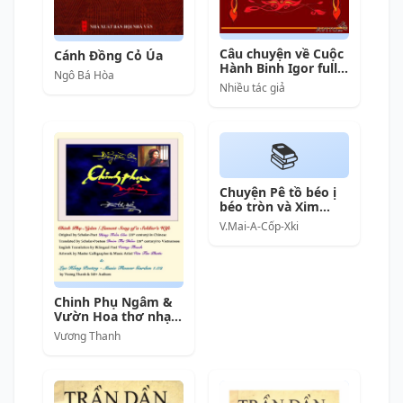
Câu chuyện về Cuộc
Cánh Đồng Cỏ Úa
Hành Binh Igor full
Ngô Bá Hòa
prc pdf epub azw3
Nhiều tác giả
[Thơ]
📚
Chuyện Pê tồ béo ị
béo tròn và Xim
mảnh dẻ dáng thon
V.Mai-A-Cốp-Xki
thon
Chinh Phụ Ngâm &
Vườn Hoa thơ nhạc
Lạc Hồng
Vương Thanh