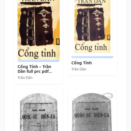
Cổng Tỉnh
Cổng Tỉnh – Trần
Trần Dần
Dần full prc pdf
epub azw3 [Thơ Ca]
Trần Dần