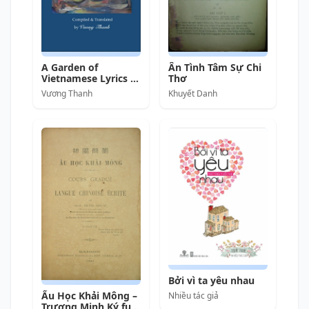
Ân Tình Tâm Sự Chi
A Garden of
Thơ
Vietnamese Lyrics &
Verse, Volume 1 –
Khuyết Danh
Vương Thanh
Khu Vườn Thơ Nhạc
Việt
Bởi vì ta yêu nhau
Ấu Học Khải Mông –
Nhiều tác giả
Trương Minh Ký full