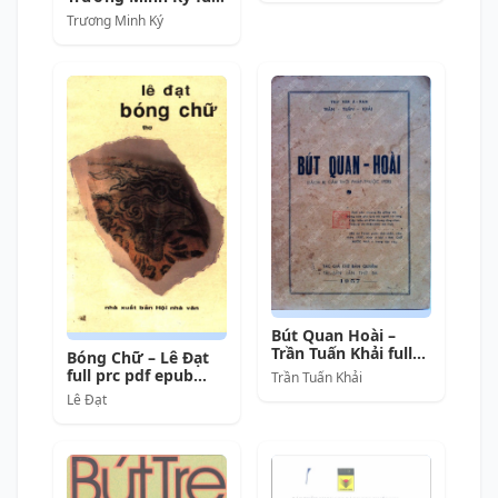
prc pdf epub azw3
Trương Minh Ký
[Thơ Nôm]
Bút Quan Hoài –
Trần Tuấn Khải full
Bóng Chữ – Lê Đạt
mobi pdf epub azw3
full prc pdf epub
Trần Tuấn Khải
[Thơ Ca]
azw3 [Thơ Ca]
Lê Đạt