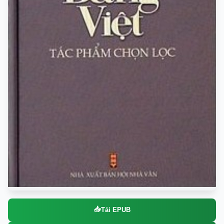
📥
Tải EPUB