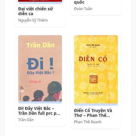
quốc
Đại việt chiến sử
Đoàn Tuấn
diễn ca
Nguyễn Sỹ Thiêm
Đi! Đây Việt Bắc –
Điển Cố Truyện Và
Trần Dần full prc pdf
Thơ – Phan Thế
epub azw3 [Thơ Ca]
Trần Dần
Roanh full prc pdf
Phan Thế Roanh
epub azw3 [Thơ Ca]