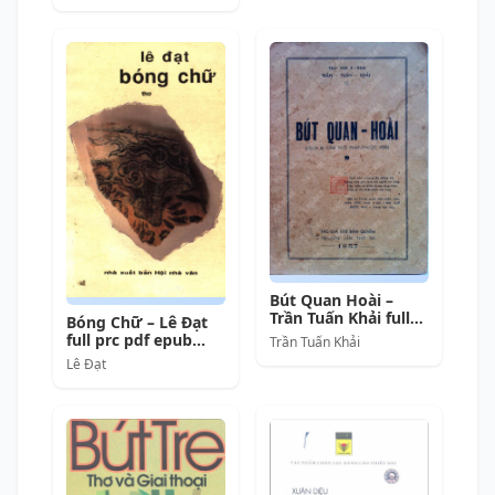
Bút Quan Hoài –
Trần Tuấn Khải full
Bóng Chữ – Lê Đạt
mobi pdf epub azw3
full prc pdf epub
Trần Tuấn Khải
[Thơ Ca]
azw3 [Thơ Ca]
Lê Đạt