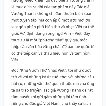
hương. Điều khiến tôi đặc biệt ấn tượng chính
là mục đích ra đời của tác phẩm này. Tác giả
Vương Thanh không chỉ đơn thuần biên soạn
một tuyển tập, mà còn ấp ủ một ước mơ lớn
lao: góp phần phổ biến thơ và nhạc Việt ra thế
giới. Với định dạng song ngữ Anh – Việt, đây
thực sự là một "phương tiện" quý giá, một
nhịp cầu văn hóa vững chắc để bạn bè quốc tế
có thể tiếp cận và thấu hiểu hơn về tâm hồn
Việt.
Đọc "Khu Vườn Thơ Nhạc Việt", tôi như được
trở về với những ký ức tuổi thơ, với những câu
hát ru, những vần thơ quen thuộc mà cha ông
ta đã trao truyền. Tác giả Vương Thanh đã rất
tâm huyết khi gửi gắm những lời tâm tình
riêng cho độc giả Việt Nam, cho thấy sự trân