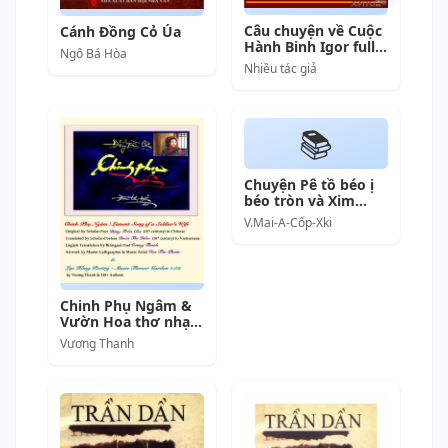
Câu chuyện về Cuộc
Cánh Đồng Cỏ Úa
Hành Binh Igor full
Ngô Bá Hòa
prc pdf epub azw3
Nhiều tác giả
[Thơ]
📚
Chuyện Pê tồ béo ị
béo tròn và Xim
mảnh dẻ dáng thon
V.Mai-A-Cốp-Xki
thon
Chinh Phụ Ngâm &
Vườn Hoa thơ nhạc
Lạc Hồng
Vương Thanh