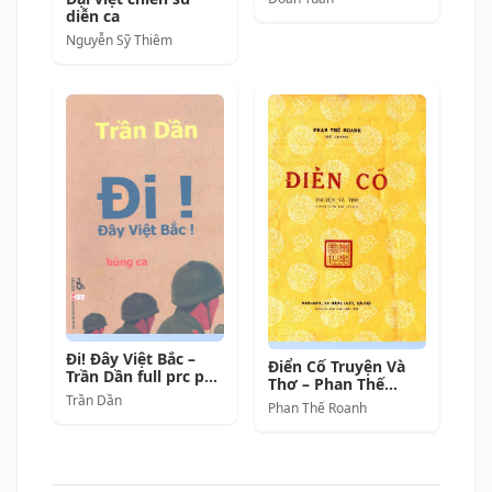
diễn ca
Nguyễn Sỹ Thiêm
Đi! Đây Việt Bắc –
Điển Cố Truyện Và
Trần Dần full prc pdf
Thơ – Phan Thế
epub azw3 [Thơ Ca]
Trần Dần
Roanh full prc pdf
Phan Thế Roanh
epub azw3 [Thơ Ca]