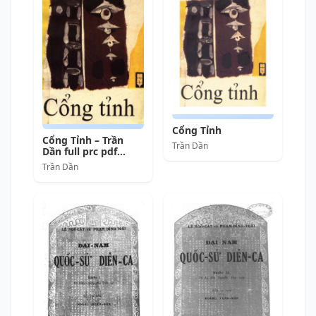
Cổng Tỉnh
Cổng Tỉnh – Trần
Trần Dần
Dần full prc pdf
epub azw3 [Thơ Ca]
Trần Dần