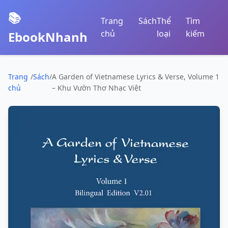
📚
Trang
Sách
Thể
Tìm
chủ
loại
kiếm
EbookNhanh
Trang
/
Sách
/
A Garden of Vietnamese Lyrics & Verse, Volume 1
chủ
– Khu Vườn Thơ Nhạc Việt