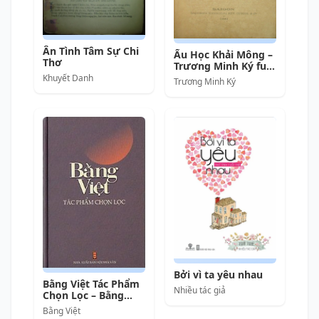
Ân Tình Tâm Sự Chi
Ấu Học Khải Mông –
Thơ
Trương Minh Ký full
prc pdf epub azw3
Khuyết Danh
Trương Minh Ký
[Thơ Nôm]
Bởi vì ta yêu nhau
Bằng Việt Tác Phẩm
Nhiều tác giả
Chọn Lọc – Bằng
Việt full mobi pdf
Bằng Việt
epub azw3 [Thơ Ca]