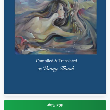
📥
Tải PDF