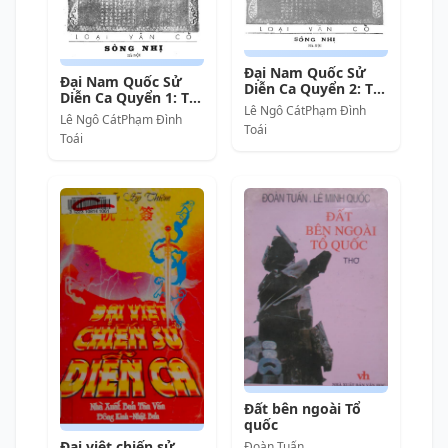
Đại Nam Quốc Sử
Đại Nam Quốc Sử
Diễn Ca Quyển 2: Từ
Diễn Ca Quyển 1: Từ
Lý đến Nguyễn Tây-
Lê Ngô CátPhạm Đình
Hồng-Bàng đến
Lê Ngô CátPhạm Đình
sơn – Lê Ngô Cát &
Tiền-Lê – Lê Ngô Cát
Toái
Phạm Đình Toái full
Toái
& Phạm Đình Toái
mobi pdf epub azw3
full mobi pdf epub
[Thơ Ca]
azw3 [Thơ Ca]
Đất bên ngoài Tổ
quốc
Đại việt chiến sử
Đoàn Tuấn