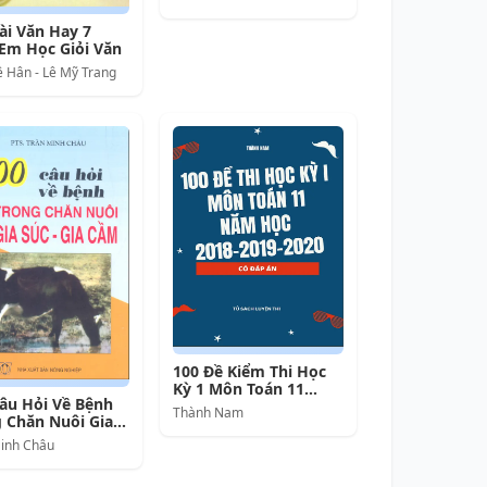
ài Văn Hay 7
Em Học Giỏi Văn
ê Hân - Lê Mỹ Trang
100 Đề Kiểm Thi Học
Kỳ 1 Môn Toán 11
âu Hỏi Về Bệnh
Năm Học 2018-2019-
Thành Nam
 Chăn Nuôi Gia
2020 (Có Đáp Án)
Gia Cầm
inh Châu