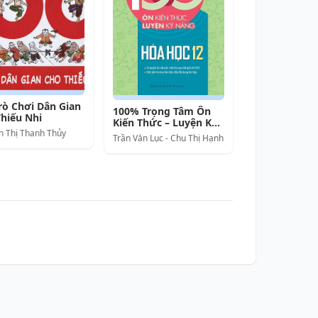
rò Chơi Dân Gian
100% Trọng Tâm Ôn
hiếu Nhi
Kiến Thức – Luyện Kỹ
 Thị Thanh Thủy
Năng Hóa Học 12
Trần Văn Lục - Chu Thị Hạnh