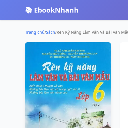
📚 EbookNhanh
Trang chủ
/
Sách
/
Rèn Kỹ Năng Làm Văn Và Bài Văn Mẫu