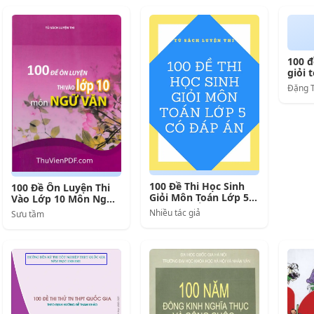
100 đe
giỏi 
Đặng
100 Đề Thi Học Sinh
100 Đề Ôn Luyện Thi
Giỏi Môn Toán Lớp 5
Vào Lớp 10 Môn Ngữ
Kèm Đáp Án
Văn
Nhiều tác giả
Sưu tầm