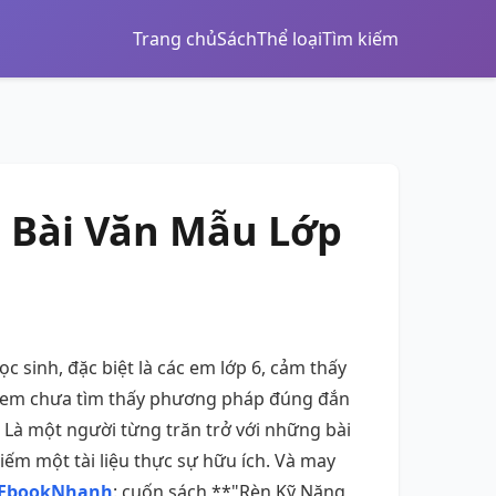
Trang chủ
Sách
Thể loại
Tìm kiếm
 Bài Văn Mẫu Lớp
c sinh, đặc biệt là các em lớp 6, cảm thấy
ác em chưa tìm thấy phương pháp đúng đắn
 Là một người từng trăn trở với những bài
iếm một tài liệu thực sự hữu ích. Và may
EbookNhanh
: cuốn sách **"Rèn Kỹ Năng