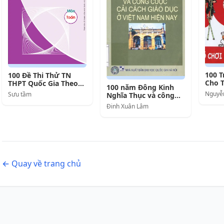
100 T
100 Đề Thi Thử TN
Cho T
THPT Quốc Gia Theo
100 năm Đông Kinh
Định Hướng Đề Tham
Nguyễn
Sưu tầm
Nghĩa Thục và công
Khảo Môn Toán Năm
cuộc cải cách giáo dục
Đinh Xuân Lâm
Học 2020-2021
Việt Nam hiện nay
← Quay về trang chủ