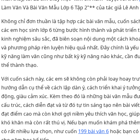
Làm Văn Và Bài Văn Mẫu Lớp 6 Tập 2"** của tác giả Lê Anh
Không chỉ đơn thuần là tập hợp các bài văn mẫu, cuốn sách 
các em học sinh lớp 6 từng bước hình thành và phát triển t
kinh nghiệm sâu sắc, đã biên soạn nội dung một cách khoa 
và phương pháp rèn luyện hiệu quả nhất. Đây chính là yếu t
kỹ năng làm văn cũng như bất kỳ kỹ năng nào khác, cần đượ
thể thành thạo.
Với cuốn sách này, các em sẽ không còn phải loay hoay trư
hướng dẫn cụ thể về cách lập dàn ý, cách triển khai ý tưởn
động, giàu cảm xúc. Kèm theo đó là những bài văn mẫu đượ
cấu trúc, cách diễn đạt và từ đó tự tin sáng tạo nên bài vi
đạt điểm cao mà còn khơi gợi niềm yêu thích văn học, giú
khó khăn mà còn rất thú vị. Nếu bạn muốn khám phá thêm
có rất nhiều lựa chọn, như cuốn
199 bài văn 6
hoặc bạn có