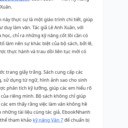
 Xuân.
này thực sự là một giáo trình chi tiết, giúp
ư duy làm văn. Tác giả Lê Anh Xuân, với
học, chỉ ra những kỹ năng cốt lõi cần có
ố làm nên sự khác biệt của bộ sách, bởi lẽ,
c thực hành và trau dồi liên tục mới có
ớc trang giấy trắng. Sách cung cấp các
g, sử dụng từ ngữ, hình ảnh sao cho sinh
c phân tích kỹ lưỡng, giúp các em hiểu rõ
ết của riêng mình. Bộ sách không chỉ giúp
p các em thấy rằng việc làm văn không hề
 những tài liệu cùng tác giả, EbookNhanh
 thể tham khảo
kỹ năng Văn 7
để chuẩn bị