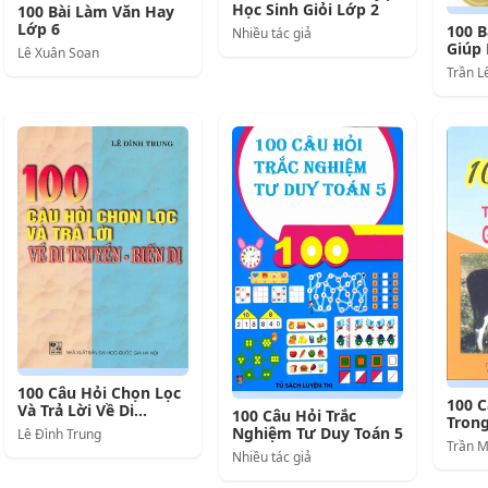
Học Sinh Giỏi Lớp 2
100 Bài Làm Văn Hay
Lớp 6
100 B
Nhiều tác giả
Giúp 
Lê Xuân Soan
Trần L
100 Câu Hỏi Chọn Lọc
100 C
Và Trả Lời Về Di
100 Câu Hỏi Trắc
Trong
Truyền Biến Dị
Nghiệm Tư Duy Toán 5
Lê Đình Trung
Súc 
Trần M
Nhiều tác giả