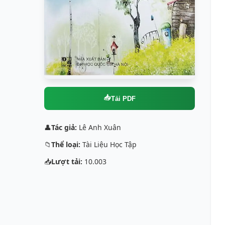
📥
Tải PDF
👤
Tác giả:
Lê Anh Xuân
📁
Thể loại:
Tài Liệu Học Tập
📥
Lượt tải:
10.003