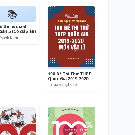
📚
̂̀ thi học sinh
toán 5 (Có đáp án)
 Thành Nam
100 Đề Thi Thử THPT
Quốc Gia 2019-2020
Môn Vật Lí
Tủ Sách Luyện Thi