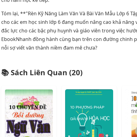
cho năm học kế tiếp.
Tóm lại, **"Rèn Kỹ Năng Làm Văn Và Bài Văn Mẫu Lớp 6 Tập
cho các em học sinh lớp 6 đang muốn nâng cao khả năng v
đắc lực cho các bậc phụ huynh và giáo viên trong việc hướ
EbookNhanh đồng hành cùng bạn trên con đường chinh p
nỗi sợ viết văn thành niềm đam mê chưa?
📚 Sách Liên Quan (20)