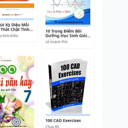
út Kỳ Diệu Mỗi
Thắt Chặt Tình
10 Trọng Điểm Bồi
Con
Dưỡng Học Sinh Giỏi
u Katsuhiko
Môn Toán 10
Lê Hoành Phò
100 CAD Exercises
Chưa Rõ